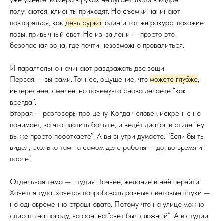
получаются, клиенты приходят. Но съёмки начинают
повторяться, как
день сурка
: один и тот же ракурс, похожие
позы, привычный свет. Не из-за лени — просто это
безопасная зона, где почти невозможно провалиться.
И параллельно начинают раздражать две вещи.
Первая — вы сами. Точнее, ощущение, что
можете глубже
,
интереснее, смелее, но почему-то снова делаете “как
всегда”.
Вторая — разговоры про цену. Когда человек искренне не
понимает, за что платить больше, и ведёт диалог в стиле “ну
вы же просто пофоткаете”. А вы внутри думаете: “Если бы ты
видел, сколько там на самом деле работы — до, во время и
после”.
Отдельная тема — студия. Точнее, желание в неё перейти.
Хочется туда, хочется попробовать разные световые штуки —
но одновременно страшновато. Потому что на улице можно
списать на погоду, на фон, на “свет был сложный”. А в студии