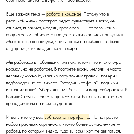
свет, поза, дистанция, фон, или всё вместе.
Ещё важная тема —
работа в команде
. Потому что в
реальной жизни фотограф редко существует в вакууме:
стилист, визажист, модель, продюсер — и от того, как вы
общаетесь и собираете процесс, сильно зависит результат.
Мы это тоже попробуем, чтобы потом на съёмках не было
ощущения, что вы один против мира.
Мы работаем в небольших группах, потому что иначе курс
нормально не работает. В портрете важны мелочи, и часто
человеку нужно буквально пару точных правок: “поверни
подбородок на сантиметр”, “отодвинь от фона”, “подними
источник выше”, “убери лишний блик” — и кадр собирается. В
большой группе такие вещи теряются, банально не хватает
преподавателя на всех студентов.
И да, в итоге у вас
собирается портфолио
. Но не просто
набор красивых картинок, а что-то более осмысленное —
работы, по которым видно, куда вы сами хотите двигаться.