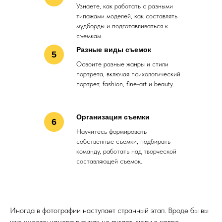
Узнаете, как работать с разными
типажами моделей, как составлять
мудборды и подготавливаться к
съемкам.
Разные виды съемок
5
Освоите разные жанры и стили
портрета, включая психологический
портрет, fashion, fine-art и beauty.
Организация съемки
6
Научитесь формировать
собственные съемки, подбирать
команду, работать над творческой
составляющей съемок.
Иногда в фотографии наступает странный этап. Вроде бы вы
уже умеете: камера в руках не пугает, люди в кадре