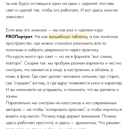
ты как будто остаёшься один на один с задачей: поставь
свет и сделай так, чтобы это работало. И вот здесь многие
зависают.
Если вам это знакомо — мы как раз и сделали курс
PROПортрет
. Не как
волшебную таблетку
, а как понятное
пространство, где можно спокойно разложить всё по
полочкам и набрать уверенности через практику.
На курсе много про свет — но не в формате “вот схема,
повтори”. Скорее так: мы пробуем разные варианты и честно
смотрим, что меняется в лице, в настроении, в объёме, в
коже, в фоне. Где свет делает человека сильнее, где старит,
где “съедает” взгляд, а где вдруг появляется кино и характер.
И вы начинаете не угадывать, а понимать: что вы делаете и
зачем.
Параллельно мы смотрим на классиков и на современных
авторов — не чтобы “копировать красиво”, а чтобы научиться
видеть ход мысли. Почему кадр держит внимание. Почему
здесь работает простота, а здесь — драматизм. Что решает: